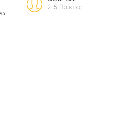
2-5 Παίκτες
για