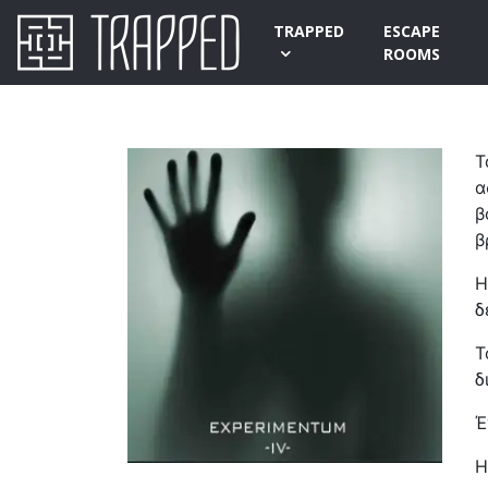
TRAPPED
ESCAPE
ROOMS
Τ
α
β
β
Η
δ
Τ
δ
Έ
Η