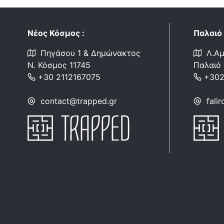
Νέος Κόσμος :
Παλαιό
Πηγάσου 1 & Δημώνακτος
Λ.Αμ
Ν. Κόσμος 11745
Παλαιό
+30 ‎2112167075
+302
contact@trapped.gr
fali