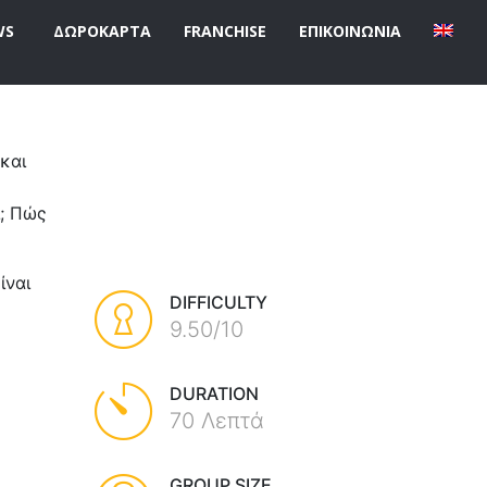
WS
ΔΩΡΟΚΑΡΤΑ
FRANCHISE
ΕΠΙΚΟΙΝΩΝΙΑ
και
ι; Πώς
ίναι
DIFFICULTY
9.50/10
DURATION
70 Λεπτά
GROUP SIZE