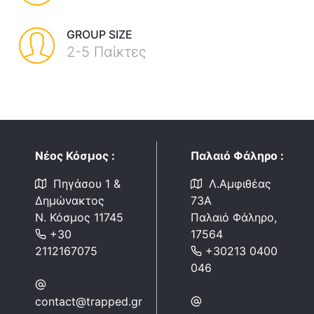
GROUP SIZE
2-5 Παίκτες
Νέος Κόσμος :
Παλαιό Φάληρο :
Πηγάσου 1 &
Λ.Αμφιθέας
Δημώνακτος
73Α
Ν. Κόσμος 11745
Παλαιό Φάληρο,
+30
17564
‎2112167075
+30213 0400
046
contact@trapped.gr